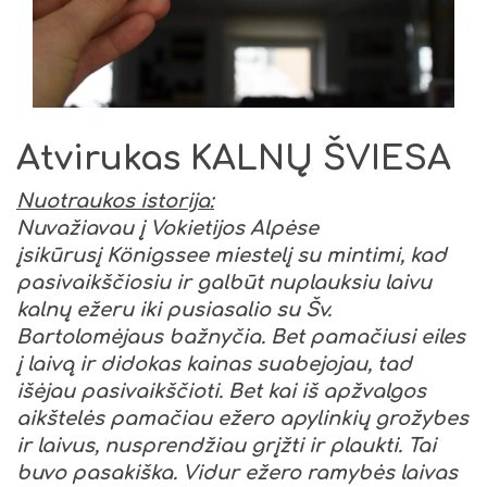
)
Atvirukas KALNŲ ŠVIESA
Nuotraukos istorija:
Nuvažiavau į Vokietijos Alpėse
įsikūrusį
Königssee miestelį su mintimi, kad
pasivaikščiosiu ir galbūt nuplauksiu laivu
kalnų ežeru
iki pusiasalio su Šv.
Bartolomėjaus bažnyčia. Bet pamačiusi eiles
į laivą ir didokas kainas suabejojau, tad
išėjau pasivaikščioti. Bet kai iš apžvalgos
aikštelės pamačiau ežero apylinkių grožybes
ir laivus, nusprendžiau grįžti ir plaukti. Tai
buvo pasakiška. Vidur ežero ramybės laivas