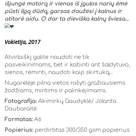
išjungė motorą ir vienas iš įgulos narių ėmė
pūsti ilgą dūdą, garsas daužėsi į kalnus ir
atitarė aidu. O dar ta dieviška kalnų šviesa...
Vokietija, 2017
Atvirlaiškį galite naudoti ne tik
pasveikinimams, bet ir kabinti ant šaldytuvo,
sienos, rėminti, naudoti kaip skirtuką...
Nugarėlėje pilna vietos rašyti gražiausiems
žodžiams, mintims ir palinkėjimams.
Fotografija:
Akimirkų Gaudyklė/ Jolanta
Daubaraitė
Formatas:
A6
Popierius:
perdirbtas 300/350 gsm popierius