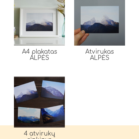
A4 plakatas
Atvirukas
ALPĖS
ALPĖS
4 atvirukų