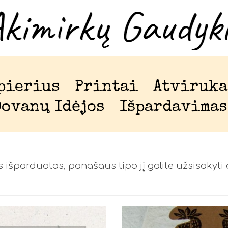
pierius
Printai
Atviruka
Dovanų Idėjos
Išpardavimas
 išparduotas, panašaus tipo jį galite užsisakyti