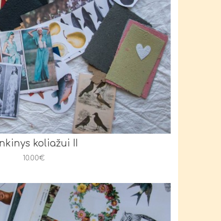
nkinys koliažui II
10.00€