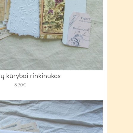
ių kūrybai rinkinukas
5.70€