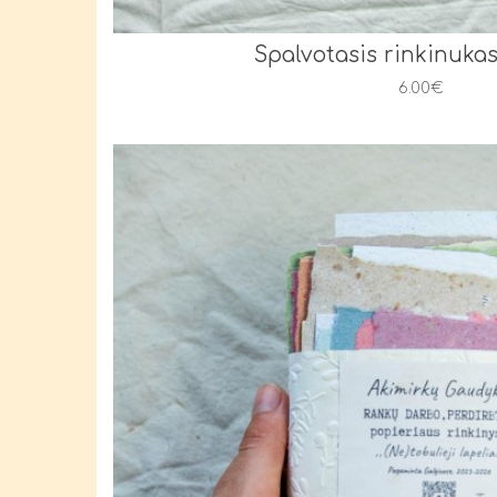
Spalvotasis rinkinukas
6.00€