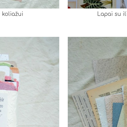
 koliažui
Lapai su i