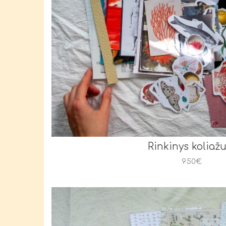
Rinkinys koliažui
9.50€