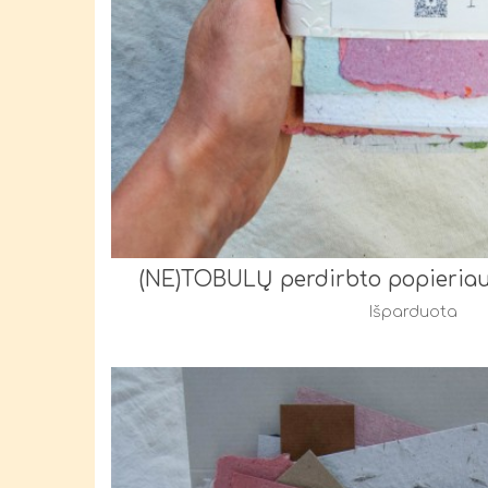
(NE)TOBULŲ perdirbto popieriaus 
Išparduota